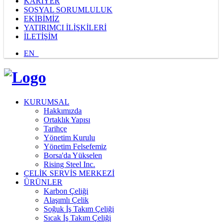
KARİYER
SOSYAL SORUMLULUK
EKİBİMİZ
YATIRIMCI İLİŞKİLERİ
İLETİŞİM
EN
KURUMSAL
Hakkımızda
Ortaklık Yapısı
Tarihçe
Yönetim Kurulu
Yönetim Felsefemiz
Borsa'da Yükselen
Rising Steel Inc.
ÇELİK SERVİS MERKEZİ
ÜRÜNLER
Karbon Çeliği
Alaşımlı Çelik
Soğuk İş Takım Çeliği
Sıcak İş Takım Çeliği