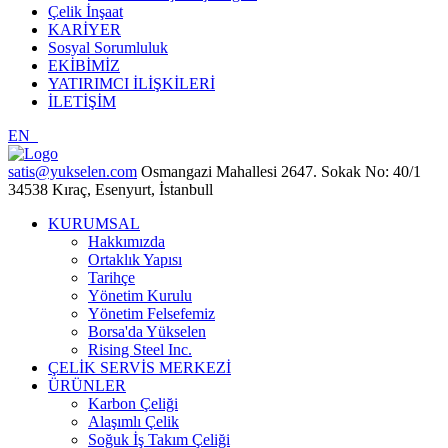
Çelik İnşaat
KARİYER
Sosyal Sorumluluk
EKİBİMİZ
YATIRIMCI İLİŞKİLERİ
İLETİŞİM
EN
satis@yukselen.com
Osmangazi Mahallesi 2647. Sokak No: 40/1
34538 Kıraç, Esenyurt, İstanbull
KURUMSAL
Hakkımızda
Ortaklık Yapısı
Tarihçe
Yönetim Kurulu
Yönetim Felsefemiz
Borsa'da Yükselen
Rising Steel Inc.
ÇELİK SERVİS MERKEZİ
ÜRÜNLER
Karbon Çeliği
Alaşımlı Çelik
Soğuk İş Takım Çeliği