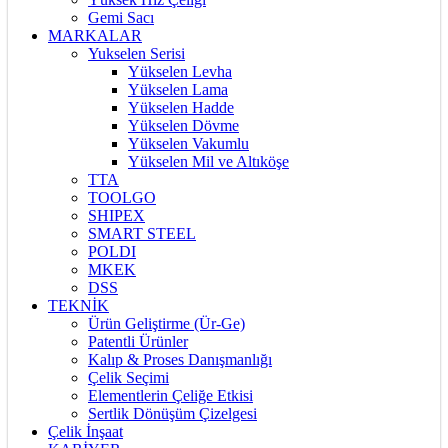
Gemi Sacı
MARKALAR
Yukselen Serisi
Yükselen Levha
Yükselen Lama
Yükselen Hadde
Yükselen Dövme
Yükselen Vakumlu
Yükselen Mil ve Altıköşe
TTA
TOOLGO
SHIPEX
SMART STEEL
POLDI
MKEK
DSS
TEKNİK
Ürün Geliştirme (Ür-Ge)
Patentli Ürünler
Kalıp & Proses Danışmanlığı
Çelik Seçimi
Elementlerin Çeliğe Etkisi
Sertlik Dönüşüm Çizelgesi
Çelik İnşaat