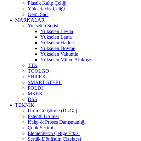
Plastik Kalıp Çeliği
Yüksek Hız Çeliği
Gemi Sacı
MARKALAR
Yukselen Serisi
Yükselen Levha
Yükselen Lama
Yükselen Hadde
Yükselen Dövme
Yükselen Vakumlu
Yükselen Mil ve Altıköşe
TTA
TOOLGO
SHIPEX
SMART STEEL
POLDI
MKEK
DSS
TEKNİK
Ürün Geliştirme (Ür-Ge)
Patentli Ürünler
Kalıp & Proses Danışmanlığı
Çelik Seçimi
Elementlerin Çeliğe Etkisi
Sertlik Dönüşüm Çizelgesi