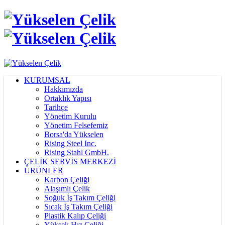
KURUMSAL
Hakkımızda
Ortaklık Yapısı
Tarihçe
Yönetim Kurulu
Yönetim Felsefemiz
Borsa'da Yükselen
Rising Steel Inc.
Rising Stahl GmbH.
ÇELİK SERVİS MERKEZİ
ÜRÜNLER
Karbon Çeliği
Alaşımlı Çelik
Soğuk İş Takım Çeliği
Sıcak İş Takım Çeliği
Plastik Kalıp Çeliği
Yüksek Hız Çeliği