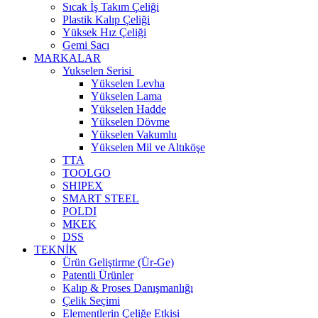
Sıcak İş Takım Çeliği
Plastik Kalıp Çeliği
Yüksek Hız Çeliği
Gemi Sacı
MARKALAR
Yukselen Serisi
Yükselen Levha
Yükselen Lama
Yükselen Hadde
Yükselen Dövme
Yükselen Vakumlu
Yükselen Mil ve Altıköşe
TTA
TOOLGO
SHIPEX
SMART STEEL
POLDI
MKEK
DSS
TEKNİK
Ürün Geliştirme (Ür-Ge)
Patentli Ürünler
Kalıp & Proses Danışmanlığı
Çelik Seçimi
Elementlerin Çeliğe Etkisi