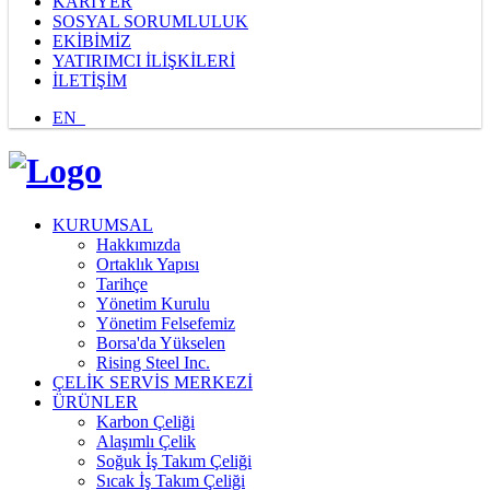
KARİYER
SOSYAL SORUMLULUK
EKİBİMİZ
YATIRIMCI İLİŞKİLERİ
İLETİŞİM
EN
KURUMSAL
Hakkımızda
Ortaklık Yapısı
Tarihçe
Yönetim Kurulu
Yönetim Felsefemiz
Borsa'da Yükselen
Rising Steel Inc.
ÇELİK SERVİS MERKEZİ
ÜRÜNLER
Karbon Çeliği
Alaşımlı Çelik
Soğuk İş Takım Çeliği
Sıcak İş Takım Çeliği