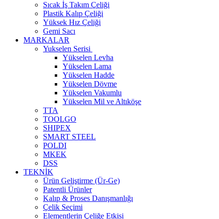
Sıcak İş Takım Çeliği
Plastik Kalıp Çeliği
Yüksek Hız Çeliği
Gemi Sacı
MARKALAR
Yukselen Serisi
Yükselen Levha
Yükselen Lama
Yükselen Hadde
Yükselen Dövme
Yükselen Vakumlu
Yükselen Mil ve Altıköşe
TTA
TOOLGO
SHIPEX
SMART STEEL
POLDI
MKEK
DSS
TEKNİK
Ürün Geliştirme (Ür-Ge)
Patentli Ürünler
Kalıp & Proses Danışmanlığı
Çelik Seçimi
Elementlerin Çeliğe Etkisi