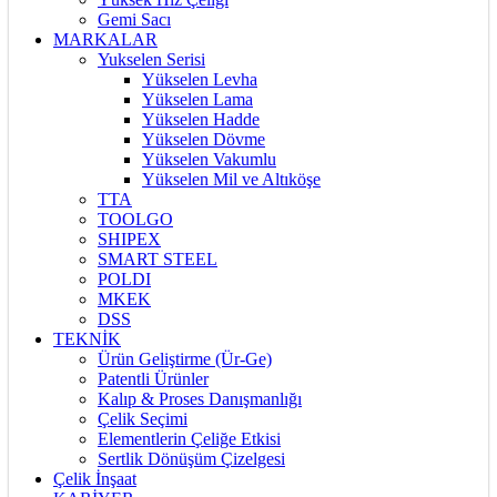
Gemi Sacı
MARKALAR
Yukselen Serisi
Yükselen Levha
Yükselen Lama
Yükselen Hadde
Yükselen Dövme
Yükselen Vakumlu
Yükselen Mil ve Altıköşe
TTA
TOOLGO
SHIPEX
SMART STEEL
POLDI
MKEK
DSS
TEKNİK
Ürün Geliştirme (Ür-Ge)
Patentli Ürünler
Kalıp & Proses Danışmanlığı
Çelik Seçimi
Elementlerin Çeliğe Etkisi
Sertlik Dönüşüm Çizelgesi
Çelik İnşaat