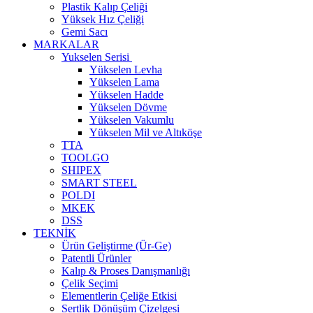
Plastik Kalıp Çeliği
Yüksek Hız Çeliği
Gemi Sacı
MARKALAR
Yukselen Serisi
Yükselen Levha
Yükselen Lama
Yükselen Hadde
Yükselen Dövme
Yükselen Vakumlu
Yükselen Mil ve Altıköşe
TTA
TOOLGO
SHIPEX
SMART STEEL
POLDI
MKEK
DSS
TEKNİK
Ürün Geliştirme (Ür-Ge)
Patentli Ürünler
Kalıp & Proses Danışmanlığı
Çelik Seçimi
Elementlerin Çeliğe Etkisi
Sertlik Dönüşüm Çizelgesi