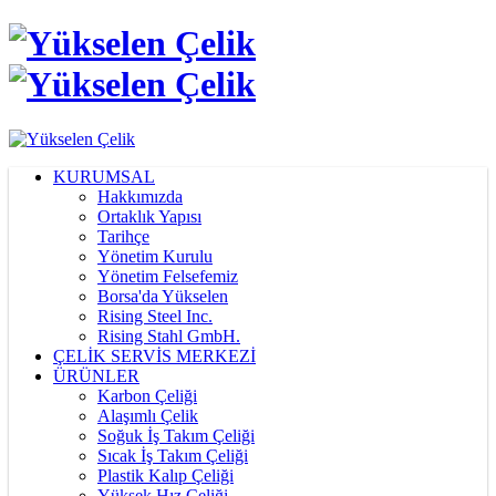
KURUMSAL
Hakkımızda
Ortaklık Yapısı
Tarihçe
Yönetim Kurulu
Yönetim Felsefemiz
Borsa'da Yükselen
Rising Steel Inc.
Rising Stahl GmbH.
ÇELİK SERVİS MERKEZİ
ÜRÜNLER
Karbon Çeliği
Alaşımlı Çelik
Soğuk İş Takım Çeliği
Sıcak İş Takım Çeliği
Plastik Kalıp Çeliği
Yüksek Hız Çeliği