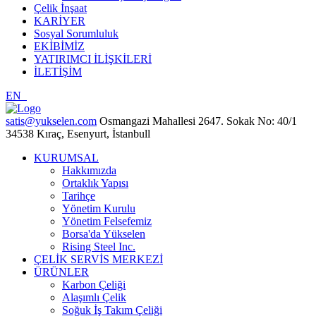
Çelik İnşaat
KARİYER
Sosyal Sorumluluk
EKİBİMİZ
YATIRIMCI İLİŞKİLERİ
İLETİŞİM
EN
satis@yukselen.com
Osmangazi Mahallesi 2647. Sokak No: 40/1
34538 Kıraç, Esenyurt, İstanbull
KURUMSAL
Hakkımızda
Ortaklık Yapısı
Tarihçe
Yönetim Kurulu
Yönetim Felsefemiz
Borsa'da Yükselen
Rising Steel Inc.
ÇELİK SERVİS MERKEZİ
ÜRÜNLER
Karbon Çeliği
Alaşımlı Çelik
Soğuk İş Takım Çeliği