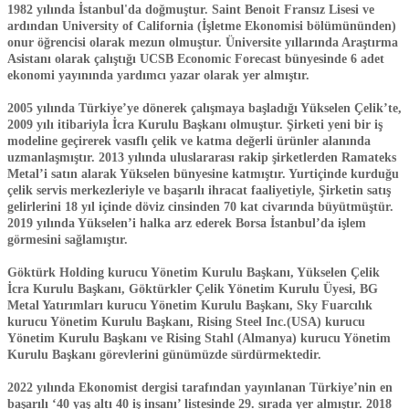
1982 yılında İstanbul'da doğmuştur. Saint Benoit Fransız Lisesi ve
ardından University of California (İşletme Ekonomisi bölümününden)
onur öğrencisi olarak mezun olmuştur. Üniversite yıllarında Araştırma
Asistanı olarak çalıştığı UCSB Economic Forecast bünyesinde 6 adet
ekonomi yayınında yardımcı yazar olarak yer almıştır.
​2005 yılında Türkiye’ye dönerek çalışmaya başladığı Yükselen Çelik’te,
2009 yılı itibariyla İcra Kurulu Başkanı olmuştur. Şirketi yeni bir iş
modeline geçirerek vasıflı çelik ve katma değerli ürünler alanında
uzmanlaşmıştır. 2013 yılında uluslararası rakip şirketlerden Ramateks
Metal’i satın alarak Yükselen bünyesine katmıştır. Yurtiçinde kurduğu
çelik servis merkezleriyle ve başarılı ihracat faaliyetiyle, Şirketin satış
gelirlerini 18 yıl içinde döviz cinsinden 70 kat civarında büyütmüştür.
2019 yılında Yükselen’i halka arz ederek Borsa İstanbul’da işlem
görmesini sağlamıştır.
Göktürk Holding kurucu Yönetim Kurulu Başkanı, Yükselen Çelik
İcra Kurulu Başkanı, Göktürkler Çelik Yönetim Kurulu Üyesi, BG
Metal Yatırımları kurucu Yönetim Kurulu Başkanı, Sky Fuarcılık
kurucu Yönetim Kurulu Başkanı, Rising Steel Inc.(USA) kurucu
Yönetim Kurulu Başkanı ve Rising Stahl (Almanya) kurucu Yönetim
Kurulu Başkanı görevlerini günümüzde sürdürmektedir.
2022 yılında Ekonomist dergisi tarafından yayınlanan Türkiye’nin en
başarılı ‘40 yaş altı 40 iş insanı’ listesinde 29. sırada yer almıştır. 2018